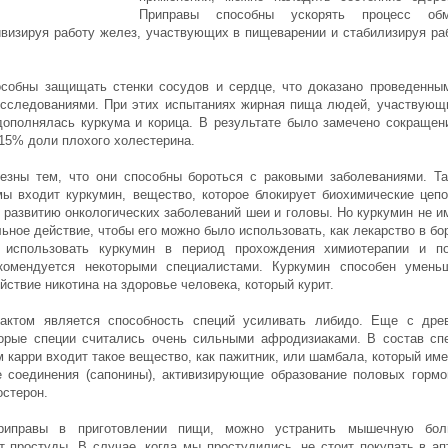
Приправы способны ускорять процесс обм
ивизируя работу желез, участвующих в пищеварении и стабилизируя ра
собны защищать стенки сосудов и сердце, что доказано проведенны
исследованиями. При этих испытаниях жирная пища людей, участвующ
дополнялась куркума и корица. В результате было замечено сокращен
 15% доли плохого холестерина.
езны тем, что они способны бороться с раковыми заболеваниями. Та
мы входит куркумин, вещество, которое блокирует биохимические цепо
 развитию онкологических заболеваний шеи и головы. Но куркумин не и
ьное действие, чтобы его можно было использовать, как лекарство в бо
 использовать куркумин в период прохождения химиотерапии и п
екомендуется некоторыми специалистами. Куркумин способен умень
йствие никотина на здоровье человека, который курит.
актом является способность специй усиливать либидо. Еще с дре
орые специи считались очень сильными афродизиаками. В состав сп
 карри входит такое вещество, как пажитник, или шамбала, который име
 соединения (сапонины), активизирующие образование половых гормо
остерон.
риправы в приготовлении пищи, можно устранить мышечную бо
т простуды. В случае, когда мы простудились, не стоит покупать в ап