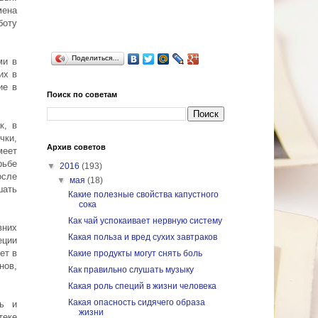
ена
боту
Поделиться…
ми в
их в
ие в
Поиск по советам
к, в
чки,
Архив советов
меет
рьбе
▼
2016
(193)
осле
▼
мая
(18)
шать
Какие полезные свойства капустного
сока
Как чай успокаивает нервную систему
вних
Какая польза и вред сухих завтраков
еции
ет в
Какие продукты могут снять боль
нов,
Как правильно слушать музыку
Какая роль специй в жизни человека
Какая опасность сидячего образа
ль и
жизни
теке