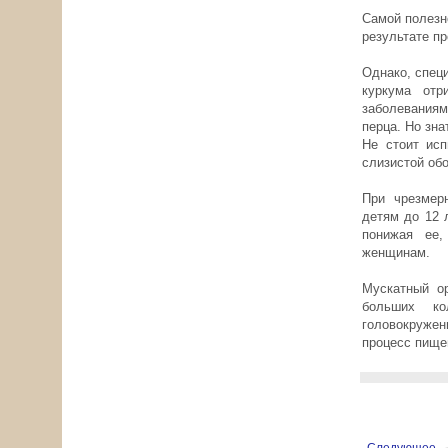
Самой полезн
результате п
Однако, специ
куркума отр
заболеваниям
перца. Но зн
Не стоит исп
слизистой об
При чрезмер
детям до 12 
понижая ее,
женщинам.
Мускатный ор
больших ко
головокруже
процесс пище
Следующее