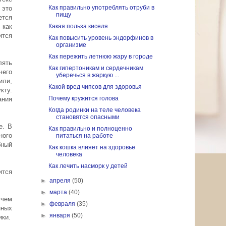
Как правильно употреблять отруби в
 это
пищу
ется
 как
Какая польза киселя
ится
Как повысить уровень эндорфинов в
организме
Как пережить летнюю жару в городе
лять
Как гипертоникам и сердечникам
чего
уберечься в жаркую ...
или,
Какой вред чипсов для здоровья
кту.
Почему кружится голова
ания
Когда родинки на теле человека
становятся опасными
е. В
Как правильно и полноценно
ного
питаться на работе
бный
Как кошка влияет на здоровье
человека
Как лечить насморк у детей
ится
►
апреля
(50)
►
марта
(40)
 чем
►
февраля
(35)
нных
►
января
(50)
ики.