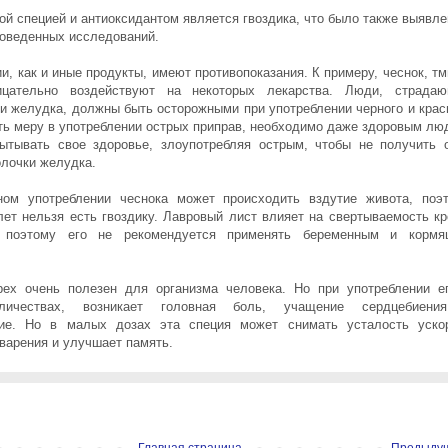
ой специей и антиоксидантом является гвоздика, что было также выявле
роведенных исследований.
и, как и иные продукты, имеют противопоказания. К примеру, чеснок, тм
ицательно воздействуют на некоторых лекарства. Люди, страда
и желудка, должны быть осторожными при употреблении черного и крас
ать меру в употреблении острых приправ, необходимо даже здоровым лю
ытывать свое здоровье, злоупотребляя острым, чтобы не получить 
олочки желудка.
ном употреблении чеснока может происходить вздутие живота, поэ
лет нельзя есть гвоздику. Лавровый лист влияет на свертываемость кр
 поэтому его не рекомендуется применять беременным и корм
ех очень полезен для организма человека. Но при употреблении е
личествах, возникает головная боль, учащение сердцебиени
ние. Но в малых дозах эта специя может снимать усталость уско
варения и улучшает память.
Главная страница
Предыду