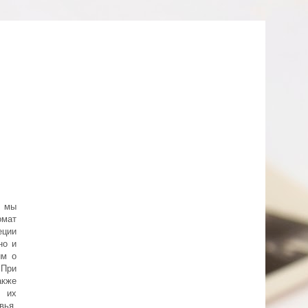
, мы
омат
ции
но и
им о
 При
акже
 их
вья.