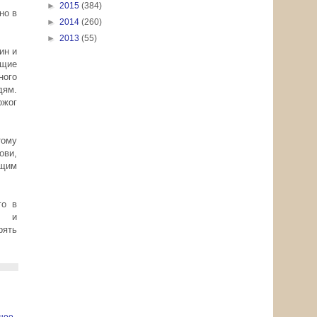
►
2015
(384)
но в
►
2014
(260)
►
2013
(55)
ин и
ющие
ного
дям.
ожог
тому
ови,
ящим
го в
я и
рять
щее