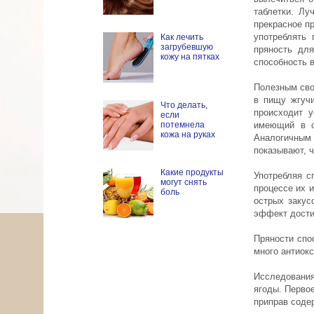
таблетки. Лу
прекрасное п
употреблять
Как лечить
загрубевшую
пряность для
кожу на пятках
способность 
Полезным сво
в пищу жгучи
Что делать,
происходит у
если
потемнела
имеющий в с
кожа на руках
Аналогичным
показывают, 
Какие продукты
Употребляя с
могут снять
процессе их 
боль
острых закус
эффект дости
Пряности спо
много антиок
Исследования
ягоды. Первое
приправ содер