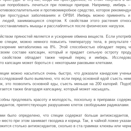
чше попробовать лечиться при помощи приправ. Например, имбирь –
ротивовоспалительное и противомикробное средство, которое рекоменду
 при простудных заболеваниях и ОРВИ. Имбирь можно применять и
 людей, занимающихся спортом. К свойствам этого растения относ
восстанавливать мышцы и расслабляться после физических нагрузок.
йством пряностей является и ускорение обмена веществ. Если употреб
е специи, можно немного повысить температуру тела, в результате 
скорение метаболизма на 8%. Этой способностью обладает перец ч
воем составе капсацин, который и придает сильную остроту проду
 свойством обладает также черный перец и имбирь. Исследов
что капсацин может бороться с некоторыми раковыми клетками.
пеции можно насытиться очень быстро, что доказали канадские учены
исследований было выявлено, что если перед основной едой съесть нем
ок, это позволить основной еды, съесть меньше на 200 калорий. Подо
гается также благодаря капсацину, который может насыщать.
собны продлевать красоту и молодость, поскольку в приправах содерж
сидантов, препятствующих разрушению клеток свободными радикалами.
ми было определено, что специи содержат больше антиоксидантов,
 место при этом занимает гвоздика и корица. Так, в чайной ложке указа
жится столько антиоксидантов, сколько в ста граммах клюквы или черн