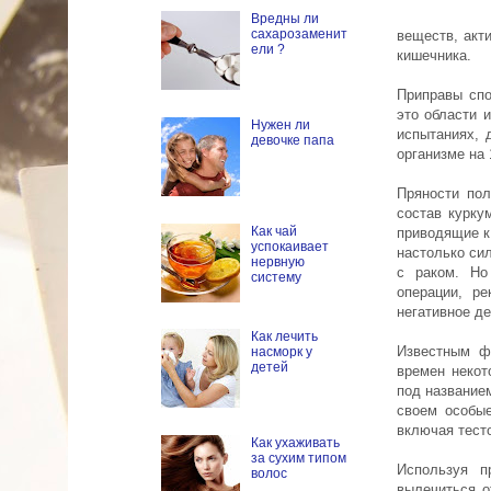
Вредны ли
сахарозаменит
веществ, акт
ели ?
кишечника.
Приправы спо
это области 
Нужен ли
испытаниях, 
девочке папа
организме на
Пряности пол
состав курку
Как чай
приводящие к
успокаивает
настолько сил
нервную
с раком. Но
систему
операции, р
негативное де
Как лечить
Известным ф
насморк у
детей
времен некот
под названием
своем особые
включая тест
Как ухаживать
за сухим типом
Используя п
волос
вылечиться о