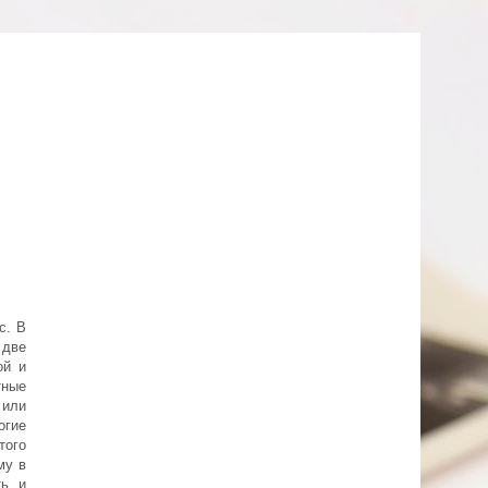
с. В
 две
ой и
тные
 или
огие
того
му в
ь, и