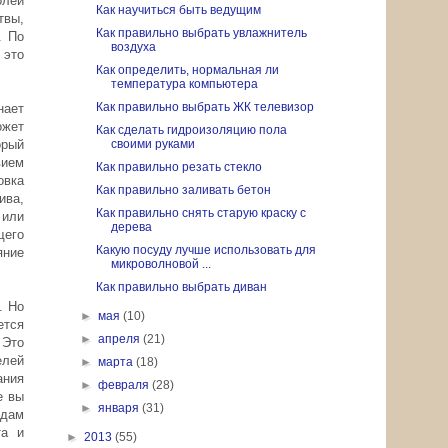
олей
Как научиться быть ведущим
твы,
Как правильно выбрать увлажнитель
. По
воздуха
 это
Как определить, нормальная ли
температура компьютера
Как правильно выбрать ЖК телевизор
нает
ожет
Как сделать гидроизоляцию пола
орый
своими руками
вием
Как правильно резать стекло
овка
Как правильно заливать бетон
ива,
Как правильно снять старую краску с
 или
дерева
щего
Какую посуду лучше использовать для
яние
микроволновой ...
Как правильно выбрать диван
. Но
►
мая
(10)
ется
►
апреля
(21)
 Это
елей
►
марта
(18)
ания
►
февраля
(28)
е вы
►
января
(31)
идам
та и
►
2013
(55)