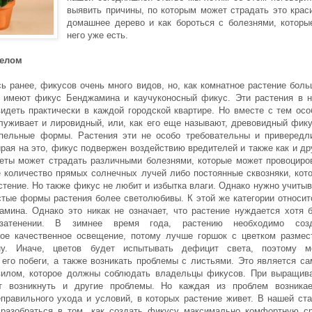
выявить причины, по которым может страдать это крас
домашнее дерево и как бороться с болезнями, котор
него уже есть.
целом
сь ранее, фикусов очень много видов, но, как комнатное растение бол
 имеют фикус Бенджамина и каучуконосный фикус. Эти растения в 
идеть практически в каждой городской квартире. Но вместе с тем осо
луживает и лировидный, или, как его еще называют, древовидный фику
пельные формы. Растения эти не особо требовательны и привередл
ирая на это, фикус подвержен воздействию вредителей и также как и др
еты может страдать различными болезнями, которые может провоциро
 количество прямых солнечных лучей либо постоянные сквозняки, кот
стение. Но также фикус не любит и избытка влаги. Однако нужно учитыв
стые формы растения более светолюбивы. К этой же категории относит
мина. Однако это никак не означает, что растение нуждается хотя 
затенении. В зимнее время года, растению необходимо созд
ое качественное освещение, потому лучше горшок с цветком размес
у. Иначе, цветов будет испытывать дефицит света, поэтому м
 его побеги, а также возникать проблемы с листьями. Это является с
вилом, которое должны соблюдать владельцы фикусов. При выращив
т возникнуть и другие проблемы. Но каждая из проблем возника
еправильного ухода и условий, в которых растение живет. В нашей ста
разобраться в том, как создать фикусу максимально комфортную с