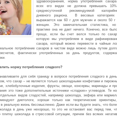
здравоохранения, норма употребления сахар
всех его видах не должна превышать 10%
среднесуточной рекомендуемой калорийно
дневного рациона. В весовых категориях
выражается как 60 г для мужчин и около 50 г
женщин. Это замечательная статистика, н
практике она не дает ничего. Конечно, все был
проще, если бы счет велся только по сахар
которую мы употребляем в виде рафинирован
сахара, который можно перевести в чайные ло
еальное потребление сахаров в чистом виде можно лишь путем долг
ресчетов, фактически употребленных за день продуктов, содерж
вки.
делить норму потребления сладкого?
анавливаете для себя границу в вопросе потребления сладкого в день
том, что сахар – не является только шоколадными конфетами и пирожн
е, хлебобулочные изделия, фрукты, овощи, консервы, маринады и пр
ания это тоже дополнительные источники «сладких» углеводов. Те н
отдельных видов сладостей, например шоколада, зефира или мармел
омендуют диетологи, хороши только как теоретические ориентиры
 в реальную жизнь бессмысленно. Даже если вы будете знать, что боле
околада в день уже нехорошо, то это не остановит вас перед тем, ч
 плитку шоколада в стрессовой ситуации, причем без всяких негати