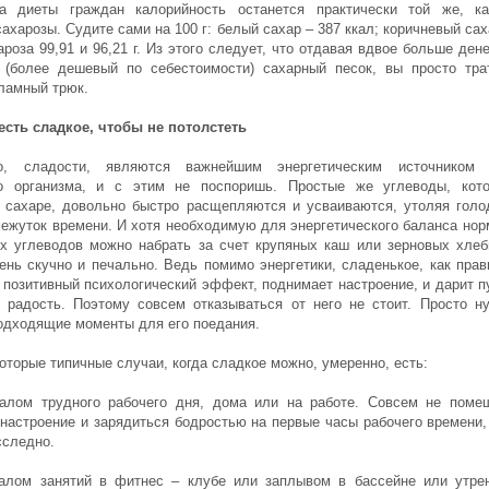
а диеты граждан калорийность останется практически той же, к
ахарозы. Судите сами на 100 г: белый сахар – 387 ккал; коричневый сах
ароза 99,91 и 96,21 г. Из этого следует, что отдавая вдвое больше дене
(более дешевый по себестоимости) сахарный песок, вы просто тра
кламный трюк.
есть сладкое, чтобы не потолстеть
о, сладости, являются важнейшим энергетическим источником
го организма, и с этим не поспоришь. Простые же углеводы, кот
 сахаре, довольно быстро расщепляются и усваиваются, утоляя голо
межуток времени. И хотя необходимую для энергетического баланса нор
ых углеводов можно набрать за счет крупяных каш или зерновых хлеб
чень скучно и печально. Ведь помимо энергетики, сладенькое, как прав
 позитивный психологический эффект, поднимает настроение, и дарит п
 радость. Поэтому совсем отказываться от него не стоит. Просто н
одходящие моменты для его поедания.
оторые типичные случаи, когда сладкое можно, умеренно, есть:
алом трудного рабочего дня, дома или на работе. Совсем не поме
 настроение и зарядиться бодростью на первые часы рабочего времени,
сследно.
алом занятий в фитнес – клубе или заплывом в бассейне или утре