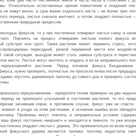
но, взяв две части лиственной земли и часть песка в сочетании с д
вы. Относительно естественных причин пожелтения и опадения лис
а не живут вечно, а срок жизни отдельного листа – не более трех лет
того периода, листья сначала желтеют, а потом опадают полностью –
ественным природным процессом.
 молодых фикусов, то у них постепенно отмирают листья снизу и начи
ствол. Повлиять на процесс отмирания листьев любого фикуса м
ый субстрат или грунт. Также растение может пережить стресс, кот
спровоцирован пересадкой, резкой переменой места или воздейст
В такой ситуации, выходом может стать замена субстрата и перестан
лое место. Листья могут желтеть и опадать и из-за неправильного пол
 переувлажняйте растение. Перед поливом фикуса Бенджамина
фикуса, нужно проверить, полностью ли просохла почва после предыду
ходимо опустить деревянную палочку до самого дна и проверить состо
очвы.
произошло переувлажнение - прекратите полив примерно на две недели
 период не произошло улучшений в состоянии растения, то его прид
обрезав загнившие корни, в противном случае, фикус уже не спасти.
 момент в уходе за этим растением, и основная ошибка всех обладат
ветника. Проблемы могут повлечь и неправильные условия содерж
 ваш фикус постоянно «мерзнет» и находится в темноте, то уже вскор
к постепенно опадают листья с дерева. Это применительно ко всем подв
иной фикусного дерева являются тропики, поэтому недостаток све