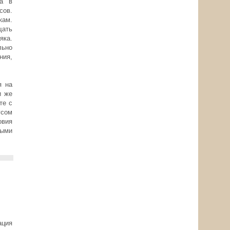
ра в
сов.
кам.
щать
яка.
льно
ния,
я на
и же
те с
усом
овия
выми
ция