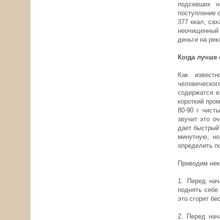
подсевших н
поступление с
377 ккал; сах
неочищенный 
деньги на ре
Когда лучше 
Как известн
человеческо
содержатся в
короткий про
80-90 г чист
звучит это о
дает быстрый
минутную, но
определить п
Приводим нек
1.
Перед нач
поднять себе
это сгорит бе
2.
Перед нач