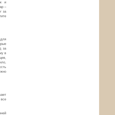
ак и
ар –
г за
тите
 для
орые
д за
му в
цев,
ило,
усть
ужно
шает
 все
нней