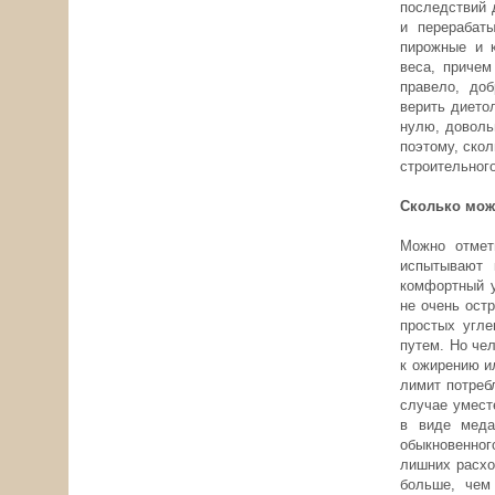
последствий 
и перерабат
пирожные и к
веса, причем
правело, доб
верить дието
нулю, доволь
поэтому, ско
строительног
Сколько можн
Можно отмет
испытывают 
комфортный у
не очень ост
простых угле
путем. Но че
к ожирению и
лимит потреб
случае умест
в виде меда
обыкновенног
лишних расхо
больше, чем