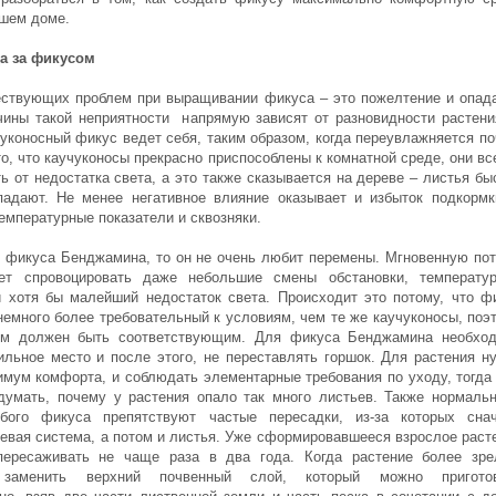
ашем доме.
а за фикусом
ствующих проблем при выращивании фикуса – это пожелтение и опад
чины такой неприятности напрямую зависят от разновидности растени
чуконосный фикус ведет себя, таким образом, когда переувлажняется по
о, что каучуконосы прекрасно приспособлены к комнатной среде, они вс
ь от недостатка света, а это также сказывается на дереве – листья бы
адают. Не менее негативное влияние оказывает и избыток подкормк
емпературные показатели и сквозняки.
 фикуса Бенджамина, то он не очень любит перемены. Мгновенную по
ет спровоцировать даже небольшие смены обстановки, температу
 хотя бы малейший недостаток света. Происходит это потому, что ф
емного более требовательный к условиям, чем те же каучуконосы, поэ
им должен быть соответствующим. Для фикуса Бенджамина необхо
ильное место и после этого, не переставлять горшок. Для растения н
имум комфорта, и соблюдать элементарные требования по уходу, тогда
думать, почему у растения опало так много листьев. Также нормаль
бого фикуса препятствуют частые пересадки, из-за которых сна
невая система, а потом и листья. Уже сформировавшееся взрослое раст
пересаживать не чаще раза в два года. Когда растение более зре
 заменить верхний почвенный слой, который можно приготов