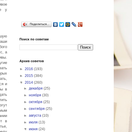
ивое
ые у
Поделиться…
ьшую
Поиск по советам
наши
бого
с, а
ивы.
Архив советов
угие
вать
►
2016
(193)
орых
►
2015
(384)
ать,
▼
2014
(260)
ся и
►
декабря
(25)
бы в
ать
►
ноября
(30)
тить
►
октября
(25)
огут
►
сентября
(25)
амым
ании
►
августа
(10)
ет в
►
июля
(13)
тье,
▼
июня
(24)
реду