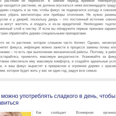
ти растения не переносят. В зимний период времени температу
де находится растение, не должна опускаться ниже восемнадцати граду
димо следить и за тем, чтобы фикус не подвергался холоду и сквозня
жно убрать вентиляторы или приборы отопления. Не нужно разме
усом и у дверей, поскольку дверь – это постоянный источник сквозн
а могут желтеть и опадать и из-за вредителей. Необходимо тщате
чвенный слой и листву. И если вы обнаружите первые признаки зараже
стрее обработайте дерево специальными препаратами.
то не то растение, которое слишком часто болеет. Однако, несмотр
нитет фикуса, инфекцию можно занести в процессе замены почвы ил
енками – то есть при выполнении механической работы. Поэтому, в рабо
остарайтесь проявлять максимум аккуратности. Ухаживайте за фик
 также обеспечьте ему максимум комфорта, и создайте идеальные усл
и, и ваш фикус вырастит в прекрасное и огромное дерево с краси
ми, которое будет жить у вас не один год, радуя всю семью.
 можно употреблять сладкого в день, чтобы
авиться
Как сообщает Всемирная организа