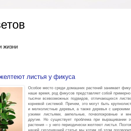
ветов
и жизни
желтеют листья у фикуса
Особое место среди домашних растений занимает фику
наше время, род фикусов представляет собой примерно
тысячи всевозможных подвидов, отличающихся листв
корневой системой. Причем, это могут быть крупнолис
и мелколистные деревья, а также деревья с широкими
узкими листьями, ампельные, почвопокровные и мн
другие. Но существует проблема при выращивании э
растения – у него периодически желтеют листья. Поэто
нашей сегодняшней статье мы хотим об этом поговорит