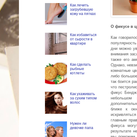
Как лечить
загрубевшую
кожу на пятках
О фикусе в 
Как избавиться
Как говорило
от сырости в
популярность
квартире
дни можно ув
внимания зас
также его ам
Как сделать
Однако, невз
рыбные
комнатные цв
котлеты
либо большое
так боится ра
что пестроли
фикус Бенджа
Как ухаживать
небольшом 
за сухим типом
волос
дополнительн
ближе к окн
искривляться
главным пра
Нужен ли
фикуса могу
девочке папа
результате н
мы поможем 