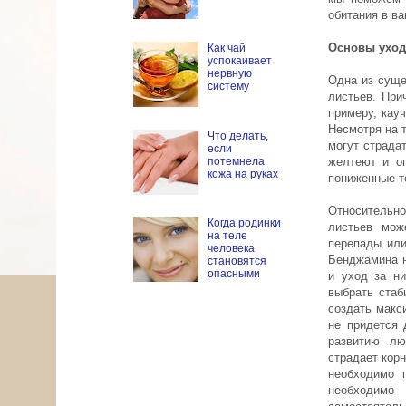
обитания в в
Основы уход
Как чай
успокаивает
нервную
Одна из суще
систему
листьев. При
примеру, кау
Несмотря на т
Что делать,
могут страдат
если
потемнела
желтеют и оп
кожа на руках
пониженные т
Относительно
Когда родинки
листьев мож
на теле
перепады или
человека
Бенджамина н
становятся
опасными
и уход за н
выбрать стаб
создать макс
не придется 
развитию лю
страдает кор
необходимо 
необходимо