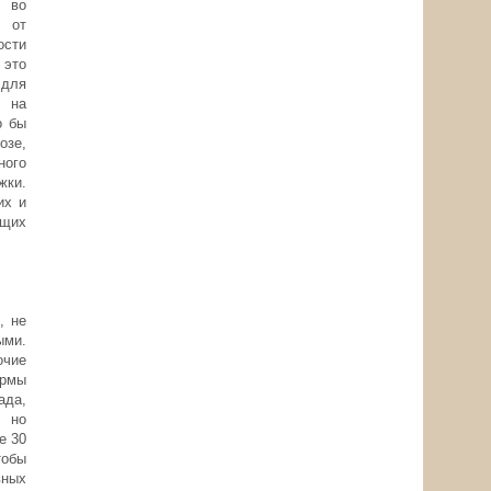
а во
 от
сти
 это
 для
о на
о бы
озе,
ного
жки.
их и
ащих
, не
ыми.
очие
ормы
ада,
, но
е 30
тобы
вных