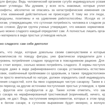
для фигуры. Ведь человеческий организм сугубо индивидуально усваи
ывает углеводы. Мы думаем, у всех есть знакомые, которые упле
онфеты, абсолютно не опасаясь за катастрофические изменения св
 этих изменений действительно не происходит. К тому же эти люди,
родушны, позитивны и на удивление работоспособны. Исходя из эт
логам, утверждающим, что суточная потребность человека в сладком р
но сложно. Другая группа ученых утверждает, что никаких нормативов 
лько можно сладкого каждый определяет сам. А полностью лишить орга
о материала в виде простых углеводов нельзя.
о сладкого: сам себе диетолог
ить, что люди, которые довольны своим самочувствием и которы
комплексов по поводу фигуры, уже фактически определили для 
ровень потребления сладких продуктов в повседневном рационе. Для
ро стоит вопрос, сколько можно потреблять сладкого. А нормы поступл
водов даже в виде рафинированного сахара установились естестве
ловек, озабоченный проблемами со здоровьем, а также предрасположе
ли просто мнительный по натуре, должен определить свой индивидуал
ления сладостей, хотя бы явно содержащих чистую сахарозу. Также в 
ен переход на другие источники поступления простых углеводов, к прим
, фруктов или сухофруктов и др. Также хотим отметить, что за
о сахара на нерафинированный тростниковый (коричневый), ничего, к
дов, не даст. Ведь поступление микроэлементов, которых в этом прод
 в белом сахаре, в суточном выражении будет мизерно, а волну