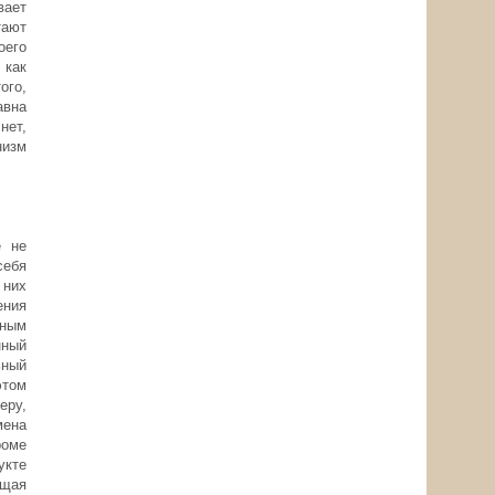
вает
тают
оего
 как
ого,
авна
нет,
низм
е не
себя
 них
ения
нным
нный
ьный
этом
еру,
мена
роме
укте
ющая