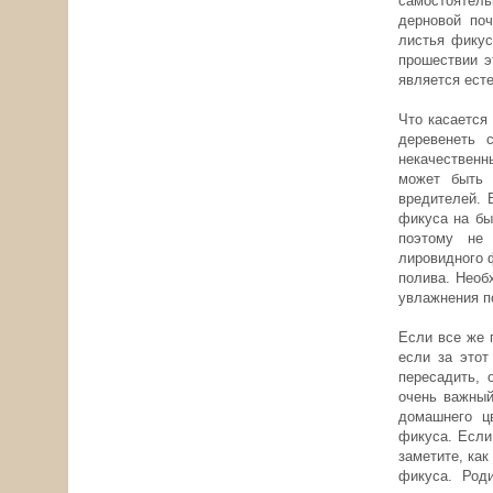
самостоятель
дерновой поч
листья фикус
прошествии э
является ест
Что касается
деревенеть 
некачественн
может быть 
вредителей. 
фикуса на бы
поэтому не
лировидного 
полива. Необ
увлажнения п
Если все же 
если за этот
пересадить, 
очень важный
домашнего ц
фикуса. Если
заметите, ка
фикуса. Род