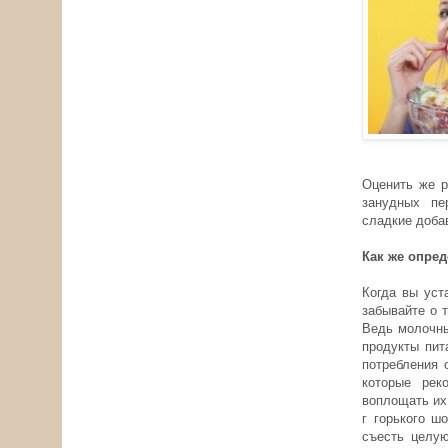
Оценить же р
занудных пе
сладкие доба
Как же опре
Когда вы уст
забывайте о 
Ведь молочны
продукты пит
потребления 
которые рек
воплощать их
г горького ш
съесть целую