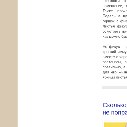
сквозняки э
помещении, г
Также необхо
Подальше ну
горшок с фик
Листья фикус
осмотреть по
как можно бы
Но фикус – э
крепкий имму
вместе с чер
растением, п
правильно, а
для его жизн
яркими листья
Сколько
не попр