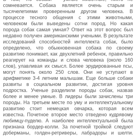
сомневается. Собака является очень старым и
тысячелетиями проверенным другом человека. В
процессе тесного общения с этими животными,
человеком были выведены сотни пород. Но какая
порода собак самая умная? Ответ на этот вопрос был
недавно получен американскими учеными. В результате
исследований способностей интеллекта собак, было
определено, что обыкновенная собака по своему
развитию понимает, как двухлетний ребенок, правильно
реагирует на команды и слова человека (около 160
слов), улавливая их смысл. Более эрудированные псы,
могут понять около 250 слов. Они не уступают в
арифметике 3-4 летним малышам. Еще больше собаки
развиты в социальном развитии, достигая уровня
подростка. Ученые разделили породы собак, назвав
более и менее умные. В лидеры были зачислены три
породы. На третьем месте по уму и интеллектуальному
развитию стоит немецкая овчарка, которая всем
известна. Почетное второе место отведено кудрявому
любимцу-пуделю. А наиболее интеллектуальной была
признана бордер-колли. За почетной тройкой следуют
доберманы, голден-ретриверы, лабрадоры и шелти.