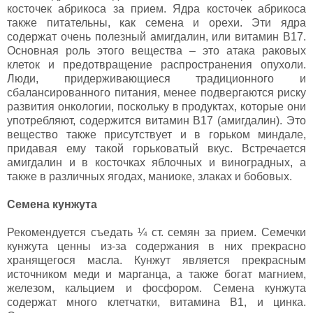
косточек абрикоса за прием. Ядра косточек абрикоса
также питательны, как семена и орехи. Эти ядра
содержат очень полезный амигдалин, или витамин В17.
Основная роль этого вещества – это атака раковых
клеток и предотвращение распространения опухоли.
Люди, придерживающиеся традиционного и
сбалансированного питания, менее подвергаются риску
развития онкологии, поскольку в продуктах, которые они
употребляют, содержится витамин В17 (амигдалин). Это
вещество также присутствует и в горьком миндале,
придавая ему такой горьковатый вкус. Встречается
амигдалин и в косточках яблочных и виноградных, а
также в различных ягодах, маниоке, злаках и бобовых.
Семена кунжута
Рекомендуется съедать ¼ ст. семян за прием. Семечки
кунжута ценны из-за содержания в них прекрасно
хранящегося масла. Кунжут является прекрасным
источником меди и марганца, а также богат магнием,
железом, кальцием и фосфором. Семена кунжута
содержат много клетчатки, витамина В1, и цинка.