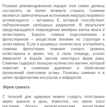
Разовая рекомендованная порция этих семян должна
составлять не более четверти стакана. Семечки
являются замечательным источником жирорастворимого
антиоксиданта – витамина Е, который способствует
нейтрализации свободных радикалов. В результате
предотвращается повреждение мембран клеток мозга и
холестерина. Бораты семена подсолнечника и
фитостерином – веществом близким по структуре к
холестерину. Если в разумных количествах употреблять
семечки, фитостерин поможет снизить уровень
холестерина в крови, что, в свою очередь, усилит
иммунитет в борьбе против некоторых форм рака.
Семечки содержат большое количество магния, который
помогает в снижении давления и облегчении
проявлений симптомов астмы. Полезны семечки и в
целях профилактики инсультов и инфарктов.
Зёрна граната
С пользой для здоровья можно съедать полстакана
зерен граната в день. Известно, что зёрна этого
растения богаты антиоксидантами, веществами