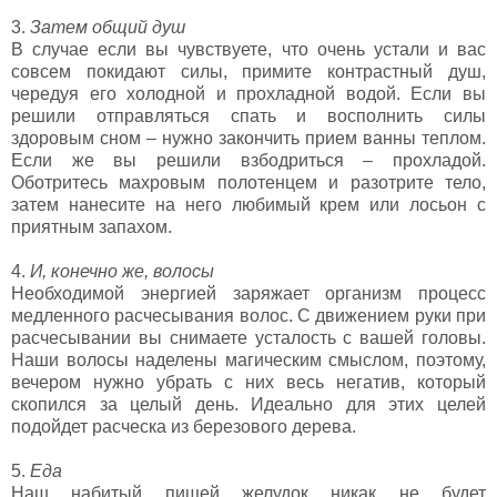
3.
Затем общий душ
В случае если вы чувствуете, что очень устали и вас
совсем покидают силы, примите контрастный душ,
чередуя его холодной и прохладной водой. Если вы
решили отправляться спать и восполнить силы
здоровым сном – нужно закончить прием ванны теплом.
Если же вы решили взбодриться – прохладой.
Оботритесь махровым полотенцем и разотрите тело,
затем нанесите на него любимый крем или лосьон с
приятным запахом.
4.
И, конечно же, волосы
Необходимой энергией заряжает организм процесс
медленного расчесывания волос. С движением руки при
расчесывании вы снимаете усталость с вашей головы.
Наши волосы наделены магическим смыслом, поэтому,
вечером нужно убрать с них весь негатив, который
скопился за целый день. Идеально для этих целей
подойдет расческа из березового дерева.
5.
Еда
Наш набитый пищей желудок никак не будет