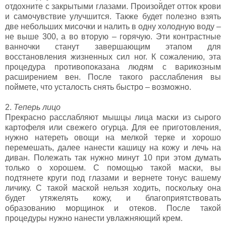
отдохните с закрытыми глазами. Произойдет отток крови
и самочувствие улучшится. Также будет полезно взять
две небольших мисочки и налить в одну холодную воду –
не выше 300, а во вторую – горячую. Эти контрастные
ванночки станут завершающим этапом для
восстановления жизненных сил ног. К сожалению, эта
процедура противопоказана людям с варикозным
расширением вен. После такого расслабления вы
поймете, что усталость снять быстро – возможно.
2.
Теперь лицо
Прекрасно расслабляют мышцы лица маски из сырого
картофеля или свежего огурца. Для ее приготовления,
нужно натереть овощи на мелкой терке и хорошо
перемешать, далее нанести кашицу на кожу и лечь на
диван. Полежать так нужно минут 10 при этом думать
только о хорошем. С помощью такой маски, вы
подтянете круги под глазами и вернете тонус вашему
личику. С такой маской нельзя ходить, поскольку она
будет утяжелять кожу, и благоприятствовать
образованию морщинок и отеков. После такой
процедуры нужно нанести увлажняющий крем.