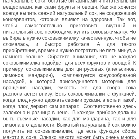
натуральные соки, богатые витаминами и питательными
веществами, как сами фрукты и овощи. Как же хочется
всегда выпить свежий натуральный сок, не содержащий
консервантов, которые влияют на здоровья. Так вот,
чтобы самостоятельно приготовить вкусный и
питательный сок, необходимо купить соковыжималку. Но
выбирать нужно соковыжималку качественную, чтобы не
сломалась, и быстро работала. А для такого
приобретения, времени нужно потратить не пять минут, а
намного больше. Обратите внимание, что не каждая
соковыжималка подойдет для всех фруктов и овощей. К
примеру, соковыжималка для цитрусовых (апельсинов,
лимонов, мандарин), комплектуется конусообразной
насадкой, к которой присоединяется моторчик для
вращения насадки, емкость же для сбора сока
располагается внизу. Есть соковыжималки с функцией,
когда плод нужно держать своими руками, а есть и такой,
когда плод держит сам аппарат. Соответственно здесь
заложена и разница в цене. В каждом приборе должны
быть съемные насадки, как для мандарина, так и для
лимона в отдельности. Выжатый натуральный сок можно
получить из соковыжималки, где есть функция сбора
мякоти в соке. Однако мякоти может быть очень много,