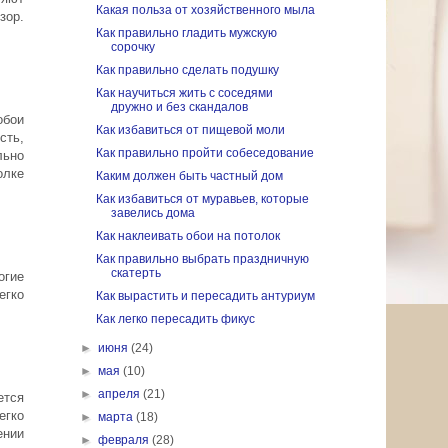
Какая польза от хозяйственного мыла
зор.
Как правильно гладить мужскую
сорочку
Как правильно сделать подушку
Как научиться жить с соседями
дружно и без скандалов
обои
Как избавиться от пищевой моли
сть,
Как правильно пройти собеседование
льно
олке
Каким должен быть частный дом
Как избавиться от муравьев, которые
завелись дома
Как наклеивать обои на потолок
Как правильно выбрать праздничную
скатерть
огие
егко
Как вырастить и пересадить антуриум
Как легко пересадить фикус
►
июня
(24)
►
мая
(10)
►
апреля
(21)
ется
егко
►
марта
(18)
ении
►
февраля
(28)