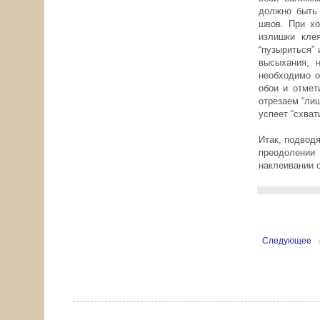
должно быть 
швов. При хо
излишки кле
“пузыриться”
высыхания, 
необходимо о
обои и отмет
отрезаем “ли
успеет “схват
Итак, подводя
преодолении
наклеивании 
Следующее