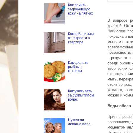
Как лечить
загрубевшую
кожу на пятках
В вопросе р
краской. Ост
Наиболее пр
Как избавиться
покраска и на
от сырости в
мы вам в это
квартире
всевозможные
поверхности,
в результат 
Как сделать
среди обоев 
рыбные
творческих ф
котлеты
экологичным
мыть, перекр
стоит вопрос,
каждого, оп
Как ухаживать
можно и комб
за сухим типом
волос
Виды обоев
Приняв решен
Нужен ли
попавшиеся, 
девочке папа
моментом явл
Потолочные о