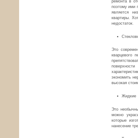
ремонта в от
поэтому ими 
является ни
квартиры. Хо
недостаток.
Стеклов
Это современ
кварцевого п
препятствов
поверхност
характеристи
экономить не
высокая стои
Жидкие
Это необычны
можно украс
которые изго
нанесение тре