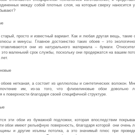
единенных между собой плотных слоя, на которые сверху наносится у
 бывают?
ые
 старый, просто и известный вариант. Как и любая другая вещь, такие 
люсы и минусы. Главное достоинство таких обоев – это экологично
готавливаются они из натурального материала – бумаги. Относите
– это маленький срок службы, поскольку они продержатся на вашем пот
 лет.
новые
 обоев нетканая, а состоит из целлюлозы и синтетических волокон. Мн
почтение им, из-за того, что флизелиновые обои довольно л
я к поверхности благодаря своей специфичной структуре.
ые
тся эти обои из бумажной подложки, которая впоследствии покрыва
ти обои имеют рельефную поверхность, благодаря которой они очень л
ещины и другие изъяны потолка, а это значимый плюс при провед