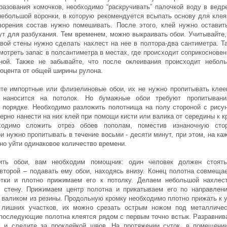
разования комочков, необходимо “раскручивать” палочкой воду в ведр
небольшой воронки, в которую рекомендуется всыпать основу для клея
ворения состав нужно помешивать. После этого, клей нужно оставит
ут для разбухания. Тем временем, можно выкраивать обои. Учитывайте,
овой стены нужно сделать нахлест на нее в полтора-два сантиметра. Т
мотреть запас в полсантиметра в местах, где происходит соприкосновен
ной. Также не забывайте, что после оклеивания происходит небол
роцента от общей ширины рулона.
те импортные или флизелиновые обои, их не нужно пропитывать клее
 наносится на потолок. Но бумажные обои требуют пропитыван
 порядке. Необходимо разложить полотнища на полу стороной с рису
ерно нанести на них клей при помощи кисти или валика от середины к к
ходимо сложить отрез обоев пополам, поместив изнаночную сто
и нужно пропитывать в течение восьми - десяти минут, при этом, на ка
но уйти одинаковое количество времени.
ить обои, вам необходим помощник: один человек должен стоят
 второй – подавать ему обои, находясь внизу. Конец полотна совмеща
етки и плотно прижимаем его к потолку. Делаем небольшой нахлес
 стену. Прижимаем центр полотна и прикатываем его по направлен
 валиком из резины. Продольную кромку необходимо плотно прижать к у
 лишних участков, их можно срезать острым ножом под металличе
 последующие полотна клеятся рядом с первым точно встык. Разравнив
 и следите за проклейкой швов. На протяжении суток, в помещени