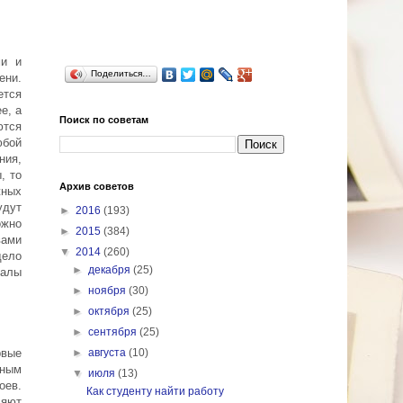
ми и
Поделиться…
ени.
ется
е, а
Поиск по советам
ются
юбой
ния,
, то
Архив советов
жных
удут
►
2016
(193)
ожно
►
2015
(384)
вами
▼
2014
(260)
дело
►
декабря
(25)
иалы
►
ноября
(30)
►
октября
(25)
►
сентября
(25)
рвые
►
августа
(10)
жным
▼
июля
(13)
оев.
Как студенту найти работу
ляют