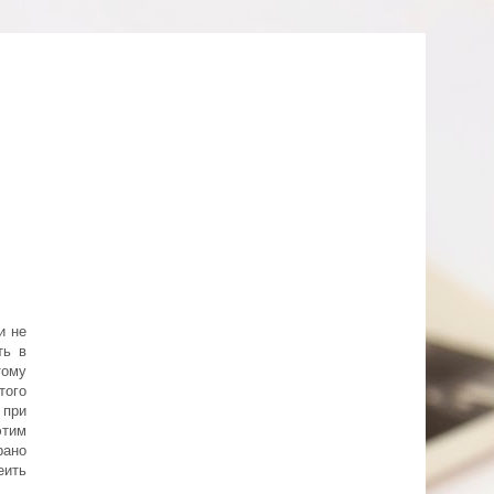
и не
ть в
тому
того
 при
этим
рано
еить