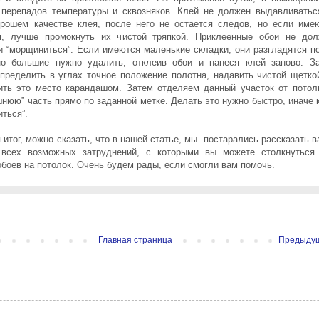
перепадов температуры и сквозняков. Клей не должен выдавливатьс
рошем качестве клея, после него не остается следов, но если име
я, лучше промокнуть их чистой тряпкой. Приклеенные обои не до
 и “морщиниться”. Если имеются маленькие складки, они разгладятся п
но большие нужно удалить, отклеив обои и нанеся клей заново. З
пределить в углах точное положение полотна, надавить чистой щетко
ить это место карандашом. Затем отделяем данный участок от потол
шнюю” часть прямо по заданной метке. Делать это нужно быстро, иначе 
иться”.
 итог, можно сказать, что в нашей статье, мы постарались рассказать в
 всех возможных затруднений, с которыми вы можете столкнуться
обоев на потолок. Очень будем рады, если смогли вам помочь.
Главная страница
Предыду