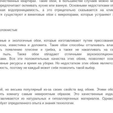
ечественных квартирах. Такие обои, в большинстве случаев можно м
предпочитают оклеивать кухню или ванную. Основными недостатками о
зкая водопроницаемость, а это отрицательно сказывается на кли
тя существуют и виниловые обои с микропорами, которые устраняют 
олокнистые
ные и экологичные обои, которые изготавливают путем прессовани
еска, известняка и доломита. Такие обои способны отталкивать вла
ать появлению плесени и грибка, а также не накапливать на с
и пыль. Также обои обладают отличными звукоизоляционн
ками. Все эти положительные качества этих обоев, позволяют хоз
рвные ресурсы и время на уборке. Но недостатком этих обоев являетс
мость, поэтому не каждый может себе позволить такой выбор.
й, но весьма популярный из-за своих свойств вид обоев. Этими об
ить комнату самым невероятным образом. Это качественные изде
тавливаются из натуральных и гипоаллергенных материалов. Однак
бует определенного опыта и знания технологии.