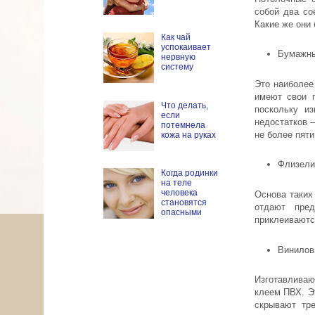
собой два со
Какие же они
Как чай
успокаивает
Бумажн
нервную
систему
Это наиболее
имеют свои п
Что делать,
поскольку из
если
недостатков 
потемнела
не более пяти
кожа на руках
Флизели
Когда родинки
на теле
человека
Основа таких
становятся
отдают пред
опасными
приклеиваютс
Винилов
Изготавливаю
клеем ПВХ. Э
скрывают тр