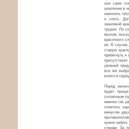
они сами со
шпателем в н
намочить теп
и снять. До
эмалевой кра
трудно. По с
мылом, высуш
красочного с
ее. В случае,
старую краск
прибегнуть к
присутствуе
уровней прид
все же выбра
клеятся гораз
Перед начало
будет проще
солнечным лу
именно так ш
отметить кар
минусом двух
противополож
нужно забить 
стенам. За п