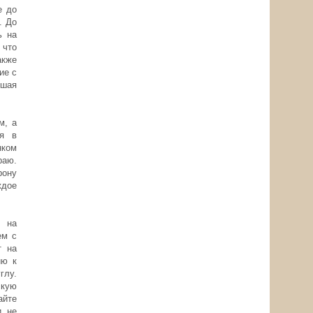
е до
. До
ь на
 что
акже
ие с
ьшая
м, а
ия в
нком
раю.
рону
ждое
ь на
ем с
т на
ию к
глу.
скую
айте
и не