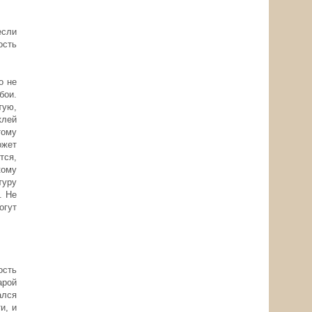
если
ость
о не
бои.
тую,
клей
тому
ожет
тся,
кому
туру
. Не
огут
ость
арой
ался
и, и