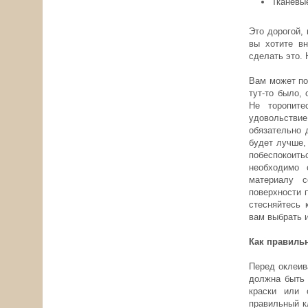
Тканевы
Это дорогой,
вы хотите вн
сделать это. 
Вам может по
тут-то было,
Не торопите
удовольствие
обязательно 
будет лучше,
побеспокоит
необходимо 
материалу с
поверхности 
стесняйтесь 
вам выбрать и
Как правильн
Перед оклеив
должна быть 
краски или 
правильный к