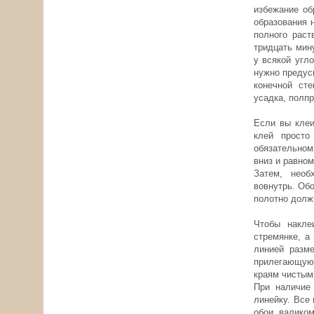
избежание об
образования 
полного раст
тридцать мин
у всякой угл
нужно предус
конечной сте
усадка, полп
Если вы клеи
клей просто
обязательном
вниз и равном
Затем, необ
вовнутрь. Обо
полотно долж
Чтобы накле
стремянке, а
линией разм
прилегающую
краям чистым
При наличие
линейку. Все
обои валиком