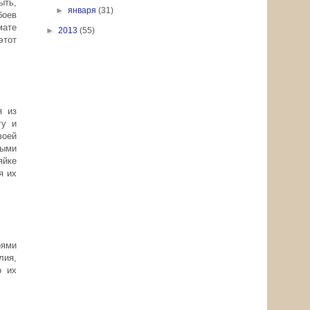
ыть,
►
января
(31)
боев
мате
►
2013
(55)
этот
я из
гу и
воей
ыми
яйке
я их
оями
лия,
о их