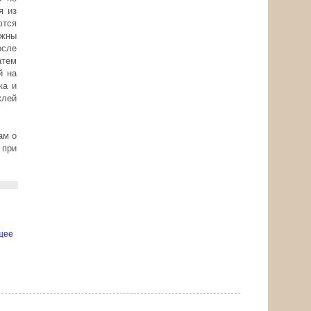
я из
ются
лжны
осле
атем
й на
ка и
клей
ам о
 при
щее