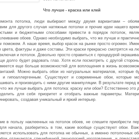
Что лучше - краска или клей
емонта потолка, люди выбирают между двумя вариантами – обоя
авим для другого случая натяжные потолки и прочие идеи нашего врем
остыми и бюджетными способами привести в порядок потолок, явля
клеивание обоев. Однако необходимо выбрать, что же лучше и практичне
м поможем. А наше время, выбор красок на рынке просто огромен. Име
 цвета, фактуры и даже составы. Эти краски прекрасно смотрятся на л
 включая и потолок. Довольно просто справиться с процедурой окрашива
еще долго будет радовать глаз. Хотя если посмотреть с другой стороны
имеется еще больше возможностей для воплощения в жизнь всевозмо
антазий. Можно выбрать обои из натуральных материалов, которые б
и и гипоаллергенным. Существуют и современные обои, которые м
ашивать и производить с ними другие манипуляции. В результате перед 
 что же лучше выбрать для потолка: краску или обои? Естественно это 
ределить для себя приоритет и отобрать важные параметры. Матер
инировать, создавая уникальный и яркий интерьер.
ие в пользу наклеенных на потолок обоев, не спешите приобрести пе
для начала, разберитесь в том, какие вообще существуют обои. Ва
яется использовать для потолка не обычных, а именно потолочных об
бои отличаются специфичной технологией изготовления, и представ