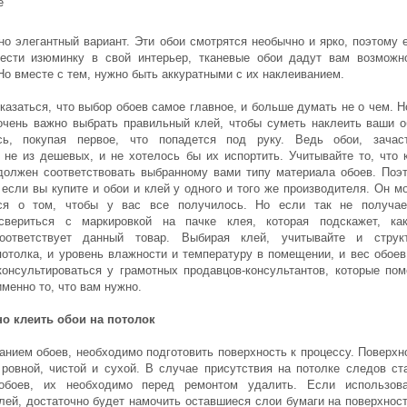
е
 но элегантный вариант. Эти обои смотрятся необычно и ярко, поэтому 
ести изюминку в свой интерьер, тканевые обои дадут вам возможн
Но вместе с тем, нужно быть аккуратными с их наклеиванием.
казаться, что выбор обоев самое главное, и больше думать не о чем. Н
 очень важно выбрать правильный клей, чтобы суметь наклеить ваши о
сь, покупая первое, что попадется под руку. Ведь обои, зачас
 не из дешевых, и не хотелось бы их испортить. Учитывайте то, что 
должен соответствовать выбранному вами типу материала обоев. Поэ
 если вы купите и обои и клей у одного и того же производителя. Он м
ься о том, чтобы у вас все получилось. Но если так не получае
свериться с маркировкой на пачке клея, которая подскажет, ка
оответствует данный товар. Выбирая клей, учитывайте и струк
потолка, и уровень влажности и температуру в помещении, и вес обоев
консультироваться у грамотных продавцов-консультантов, которые пом
менно то, что вам нужно.
о клеить обои на потолок
анием обоев, необходимо подготовить поверхность к процессу. Поверхн
ровной, чистой и сухой. В случае присутствия на потолке следов ст
обоев, их необходимо перед ремонтом удалить. Если использов
лей, достаточно будет намочить оставшиеся слои бумаги на поверхност