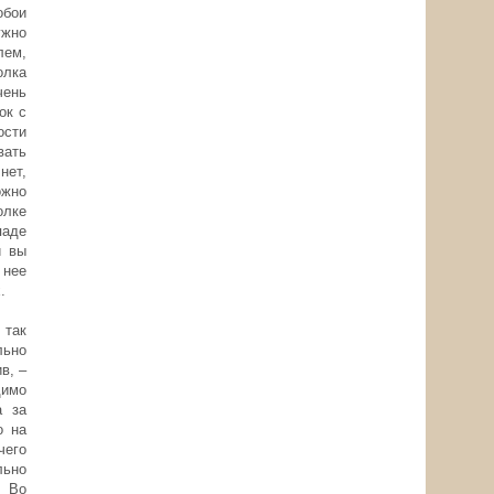
обои
ужно
лем,
олка
чень
ок с
ости
вать
нет,
ожно
олке
паде
и вы
 нее
.
 так
льно
в, –
димо
а за
о на
чего
льно
. Во