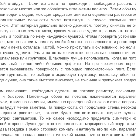
бой отойдут. Если же этого не происходит, необходимо рассечь 
ескольких местах или же обработать игольчатым валиком. Затем обои н
лой водой с содой, моющим средством или же специальным растворите
полнительные сложности могут возникнуть в случае покрытия пот
ской. Этот материал довольно плотно держится, поэтому снимать ее о
овету опытных ремонтников, краску можно не удалять, а вымыть потол
ить и пройтись по нему наждачной бумагой. Чтобы проверить устойчив
лоя, можно наклеить полоску клейкой ленты на поверхность и резко сор
 если лента осталась чистой, можно приступать к оклеиванию, но если 
у нужно удалить. Если на потолке имеются серьезные неровности, м
 шпаклевке или грунтовке. Шпаклевку лучше использовать, когда на пот
т сильный наклон либо большие дефекты. Но при чрезмерном пере
ется выравнивать поверхность с помощью гипсокартонных плит. Есл
ли грунтовать, то выберите акриловую грунтовку, поскольку обои на
до лучше, она также быстрее высыхает, не токсична и пропускает воздух
м оклеивания, необходимо сделать на потолке разметку, поскольку
 и быстрее. Полотнища обоев на потолок наклеиваются паралле
чам, а именно по линии, мысленно проведенной от окна к стене напроти
вы будут менее заметны. На поверхности, от продольной стены, необхо
андашом расстояние, которое будет соответствовать ширине рулон
-трех сантиметров. То же самое необходимо проделать симметричн
ной стороне. Лучше для этого использовать маркировочный шнур: для 
два гвоздика в обеих сторонах комнаты и натянуть его по ним, паралле
олчаса до начала процесса из сухой смесь нужно приготовить клей