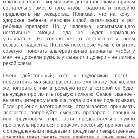
отказываются от «кормления» детей таблетками, причем
сознательно, вместо того, чтобы грамотно и спокойно
предложить им лекарства. Понимая, что на кону -
здоровье ребенка, мамочки силой заталкивают в рот
ребенка препарат. Но у человека, испытывающего
негативные эмоции, еда не будет нормально
усваиваться. Не говоря уже о лекарствах и юном
возрасте пациента. Поэтому некоторые мамы с опытом,
советуют поискать альтернативные варианты, чтобы у
мам не дрожали руки, а у сына или дочери - не лились
рекой слезы.
Очень действенный, хотя и трудоемкий способ -
перехитрить малыша, рассказать ему сказку, басню, или
же поиграть с ним в ролевую игру, в которой он будет
вынужден проглотить горькую пилюлю. Самое главное -
вызвать интерес у малыша, тогда и он вам подыгрывает.
Если ребенок категорически отказывается принимать
лекарства, попробуйте смешать препарат с овощным
или фруктовым пюре, хотя предварительно нужно
проконсультироваться с врачом, поскольку при контакте
с определенными пищевыми продуктами лекарственные
средства могут терять свои свойства и даже вредить