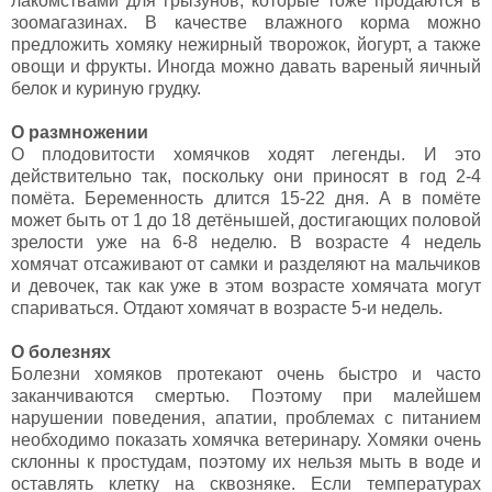
лакомствами для грызунов, которые тоже продаются в
зоомагазинах. В качестве влажного корма можно
предложить хомяку нежирный творожок, йогурт, а также
овощи и фрукты. Иногда можно давать вареный яичный
белок и куриную грудку.
О размножении
О плодовитости хомячков ходят легенды. И это
действительно так, поскольку они приносят в год 2-4
помёта. Беременность длится 15-22 дня. А в помёте
может быть от 1 до 18 детёнышей, достигающих половой
зрелости уже на 6-8 неделю. В возрасте 4 недель
хомячат отсаживают от самки и разделяют на мальчиков
и девочек, так как уже в этом возрасте хомячата могут
спариваться. Отдают хомячат в возрасте 5-и недель.
О болезнях
Болезни хомяков протекают очень быстро и часто
заканчиваются смертью. Поэтому при малейшем
нарушении поведения, апатии, проблемах с питанием
необходимо показать хомячка ветеринару. Хомяки очень
склонны к простудам, поэтому их нельзя мыть в воде и
оставлять клетку на сквозняке. Если температурах