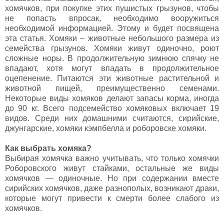
хомячков, при покупке этих пушистых грызунов, чтобы
не попасть впросак, необходимо вооружиться
необходимой информацией. Этому и будет посвящена
эта статья. Хомяки – животные небольшого размера из
семейства грызунов. Хомяки живут одиночно, роют
сложные норы. В продолжительную зимнюю спячку не
впадают, хотя могут впадать в продолжительное
оцепенение. Питаются эти животные растительной и
животной пищей, преимущественно семенами.
Некоторые виды хомяков делают запасы корма, иногда
до 90 кг. Всего подсемейство хомяковых включает 19
видов. Среди них домашними считаются, сирийские,
джунгарские, хомяки кэмпбелла и роборовске хомяки.
Как выбрать хомяка?
Выбирая хомячка важно учитывать, что только хомячки
Роборовского живут стайками, остальные же виды
хомячков — одиночные. Но при содержании вместе
сирийских хомячков, даже разнополых, возникают драки,
которые могут привести к смерти более слабого из
хомячков.