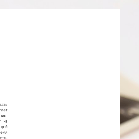
лать
тлет
ние.
т из
ящей
ремя
лять