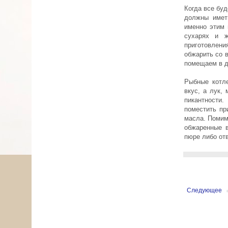
Когда все бу
должны имет
именно этим 
сухарях и ж
приготовлени
обжарить со 
помещаем в ду
Рыбные котле
вкус, а лук,
пикантности
поместить пр
масла. Помим
обжаренные 
пюре либо от
Следующее