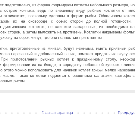
дет подготовлено, из фарша формируем котлеты небольшого размера, но
ь острые кончики, ведь по внешнему виду рыбные котлетки от мя
и отличаются, поскольку сделаны в форме рыбки. Обваливаем котле
арим их на сковороде с обеих сторон до полной готовности.
я диетических котлеток, не слишком зажаренных, их необходимо сл
всех сторон, а затем выложить на противень. Котлетки накрываем фольг
ховку на сорок минут, где они полностью приготовятся.
тки, приготовленные из минтая, будут нежными, иметь приятный ры
 мелко нарезанный и добавленный в них, поможет придать их вкусу ос
. При приготовлении рыбных котлет к праздничному столу, необхо
и формировании их на блюде, в серединку небольшой кусочек сливоч
о этого можно использовать для начинки котлет грибы, мелко нарезанн
в масле. Такие котлетки подаются с овощными салатами, картофел
варным рисом.
Главная страница
Предыду