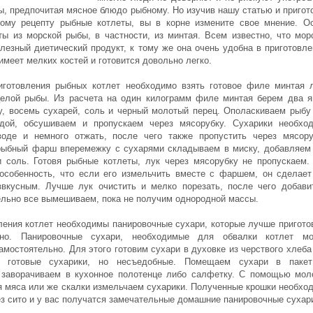
ы, предпочитая мясное блюдо рыбному. Но изучив нашу статью и пригот
ому рецепту рыбные котлеты, вы в корне измените свое мнение. О
ты из морской рыбы, в частности, из минтая. Всем известно, что мор
олезный диетический продукт, к тому же она очень удобна в приготовле
имеет мелких костей и готовится довольно легко.
иготовления рыбных котлет необходимо взять готовое филе минтая 
целой рыбы. Из расчета на один килограмм филе минтая берем два я
у, восемь сухарей, соль и черный молотый перец. Ополаскиваем рыбу
одой, обсушиваем и пропускаем через мясорубку. Сухарики необхо
оде и немного отжать, после чего также пропустить через мясору
ыбный фарш вперемежку с сухарями складываем в миску, добавляем
 соль. Готовя рыбные котлеты, лук через мясорубку не пропускаем.
особенность, что если его измельчить вместе с фаршем, он сделает
вкусным. Лучше лук очистить и мелко порезать, после чего добави
льно все вымешиваем, пока не получим однородной массы.
ления котлет необходимы панировочные сухари, которые лучше пригото
ьно. Панировочные сухари, необходимые для обвалки котлет м
амостоятельно. Для этого готовим сухари в духовке из черствого хлеба
 готовые сухарики, но несъедобные. Помещаем сухари в паке
 заворачиваем в кухонное полотенце либо салфетку. С помощью мол
я мяса или же скалки измельчаем сухарики. Полученные крошки необхо
ез сито и у вас получатся замечательные домашние панировочные сухар