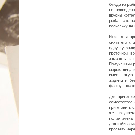
блюда из рыб
по приведенн
вкусны котле
рыба – это п
поскольку не 
Итак, для пр
снять его с 
одну луковиц
проточной в
замочить в в
Полученный р
сырых яйца и
имеет такую 
жидким и без
фаршу. Тщате
Для приготов
самостоятел
приготовить с
же покупаем
полиэтилена,
для отбивани
просеять чер