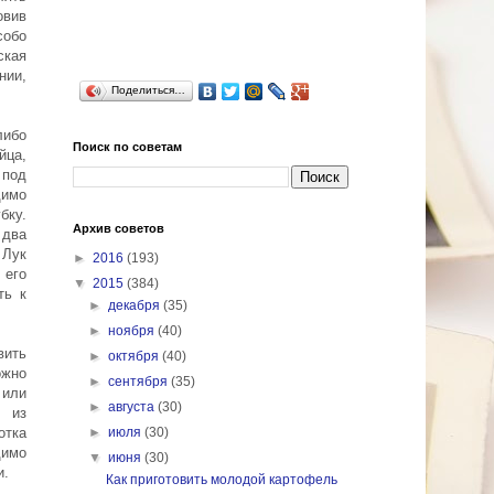
овив
собо
ская
нии,
Поделиться…
либо
Поиск по советам
йца,
 под
димо
бку.
Архив советов
 два
 Лук
►
2016
(193)
 его
▼
2015
(384)
ть к
►
декабря
(35)
►
ноября
(40)
вить
►
октября
(40)
ожно
►
сентября
(35)
 или
►
августа
(30)
т из
отка
►
июля
(30)
димо
▼
июня
(30)
и.
Как приготовить молодой картофель