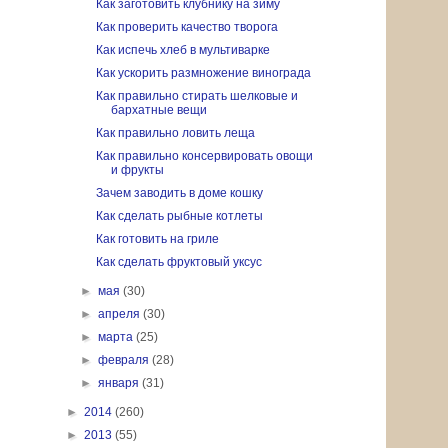
Как заготовить клубнику на зиму
Как проверить качество творога
Как испечь хлеб в мультиварке
Как ускорить размножение винограда
Как правильно стирать шелковые и
бархатные вещи
Как правильно ловить леща
Как правильно консервировать овощи
и фрукты
Зачем заводить в доме кошку
Как сделать рыбные котлеты
Как готовить на гриле
Как сделать фруктовый уксус
►
мая
(30)
►
апреля
(30)
►
марта
(25)
►
февраля
(28)
►
января
(31)
►
2014
(260)
►
2013
(55)