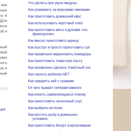
Что делать при укусе медузы
 они
Как ухаживать за морскими свинками
сных
ты в
Как приготовить домашний квас
 Для
Как использовать черствый хлеб
егка
Как приготовить мясо в духовке «по-
ой и
французски»
Как вкусно приготовить курицу
бный
Как быстро и просто приготовить суп
обой
Как правильно мариновать помидоры
димо
Как приготовить томатную пасту
ного
Как правильно сделать томатный сок
ые и
ьным
Как сказать ребенку НЕТ
Как заварить чай с травами
От чего бывает гипервитаминоз
Как клеить самоклеящуюся пленку
Как приготовить чесночный соус
Как выбрать котенка
щее
Как коптить рыбу в домашних
условиях
Как приготовить йогурт в мультиварке