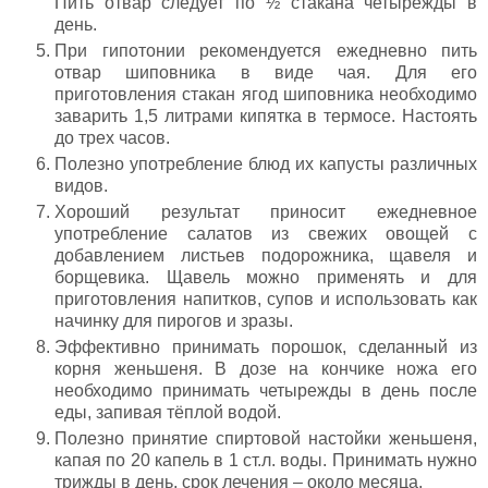
Пить отвар следует по ½ стакана четырежды в
день.
При гипотонии рекомендуется ежедневно пить
отвар шиповника в виде чая. Для его
приготовления стакан ягод шиповника необходимо
заварить 1,5 литрами кипятка в термосе. Настоять
до трех часов.
Полезно употребление блюд их капусты различных
видов.
Хороший результат приносит ежедневное
употребление салатов из свежих овощей с
добавлением листьев подорожника, щавеля и
борщевика. Щавель можно применять и для
приготовления напитков, супов и использовать как
начинку для пирогов и зразы.
Эффективно принимать порошок, сделанный из
корня женьшеня. В дозе на кончике ножа его
необходимо принимать четырежды в день после
еды, запивая тёплой водой.
Полезно принятие спиртовой настойки женьшеня,
капая по 20 капель в 1 ст.л. воды. Принимать нужно
трижды в день, срок лечения – около месяца.