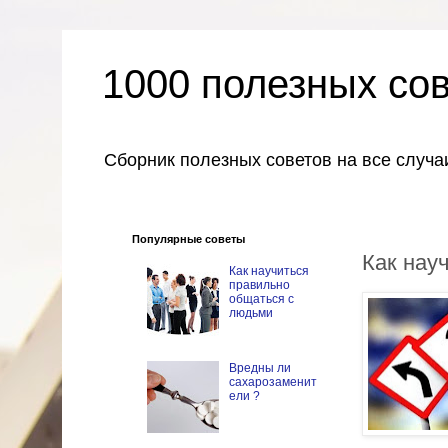
1000 полезных со
Сборник полезных советов на все случа
Популярные советы
Как нау
Как научиться
правильно
общаться с
людьми
Вредны ли
сахарозаменит
ели ?