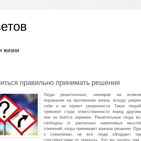
ветов
и жизни
читься правильно принимать решения
Люди решительные, невзирая на возмож
поражения на протяжении жизни, всегда увере
себе и не теряют уверенности. Таких люде
тревожит страх ответственности перед другим
они не боятся перемен. Решительные люди вс
свободны от различных навязчивых мысле
сомнений, когда принимают важные решения. Одн
к сожалению, не все люди обладают так
способностями от природы. Что же делать тем,