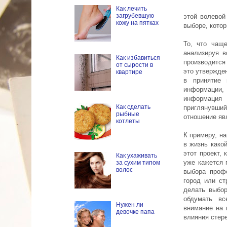
Как лечить
загрубевшую
этой волевой
кожу на пятках
выборе, кото
То, что чаще
анализируя в
Как избавиться
производится
от сырости в
это утвержде
квартире
в принятие
информации, 
информация
Как сделать
приглянувший
рыбные
отношение явл
котлеты
К примеру, н
в жизнь какой
этот проект,
Как ухаживать
уже кажется 
за сухим типом
волос
выбора профе
город или ст
делать выбор
обдумать вс
Нужен ли
внимание на 
девочке папа
влияния стер