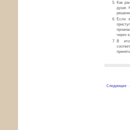
Как ра
душе. 
решени
Если в
присту
проанал
через 
В ито
соотве
принят
Следующее