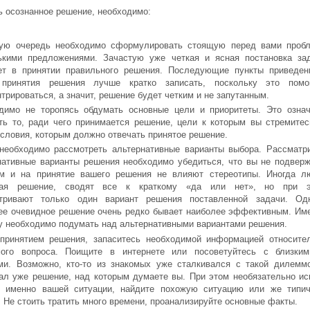
ь осознанное решение, необходимо:
ую очередь необходимо сформулировать стоящую перед вами проб
ькими предложениями. Зачастую уже четкая и ясная постановка за
ет в принятии правильного решения. Последующие пункты приведен
принятия решения лучше кратко записать, поскольку это помо
трироваться, а значит, решение будет четким и не запутанным.
димо не торопясь обдумать основные цели и приоритеты. Это означ
ть то, ради чего принимается решение, цели к которым вы стремитес
условия, которым должно отвечать принятое решение.
необходимо рассмотреть альтернативные варианты выбора. Рассматр
нативные варианты решения необходимо убедиться, что вы не подвер
м и на принятие вашего решения не влияют стереотипы. Иногда л
мая решение, сводят все к краткому «да или нет», но при 
тривают только один вариант решения поставленной задачи. Од
ее очевидное решение очень редко бывает наиболее эффективным. Им
у необходимо подумать над альтернативными вариантами решения.
принятием решения, запаситесь необходимой информацией относите
ого вопроса. Поищите в интернете или посоветуйтесь с близки
ми. Возможно, кто-то из знакомых уже сталкивался с такой дилемм
ал уже решение, над которым думаете вы. При этом необязательно ис
з именно вашей ситуации, найдите похожую ситуацию или же типи
. Не стоить тратить много времени, проанализируйте основные факты.