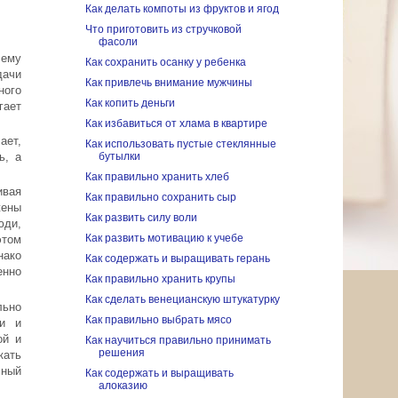
Как делать компоты из фруктов и ягод
Что приготовить из стручковой
фасоли
лему
Как сохранить осанку у ребенка
дачи
Как привлечь внимание мужчины
ного
Как копить деньги
гает
Как избавиться от хлама в квартире
ает,
Как использовать пустые стеклянные
бутылки
ь, а
Как правильно хранить хлеб
ивая
Как правильно сохранить сыр
жены
Как развить силу воли
юди,
Как развить мотивацию к учебе
этом
нако
Как содержать и выращивать герань
енно
Как правильно хранить крупы
Как сделать венецианскую штукатурку
льно
Как правильно выбрать мясо
ми и
ой и
Как научиться правильно принимать
решения
кать
чный
Как содержать и выращивать
алоказию