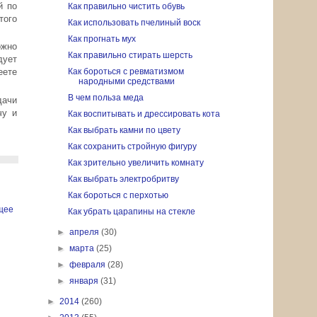
й по
Как правильно чистить обувь
того
Как использовать пчелиный воск
Как прогнать мух
ожно
Как правильно стирать шерсть
дует
Как бороться с ревматизмом
еете
народными средствами
В чем польза меда
дачи
чу и
Как воспитывать и дрессировать кота
Как выбрать камни по цвету
Как сохранить стройную фигуру
Как зрительно увеличить комнату
Как выбрать электробритву
Как бороться с перхотью
щее
Как убрать царапины на стекле
►
апреля
(30)
►
марта
(25)
►
февраля
(28)
►
января
(31)
►
2014
(260)