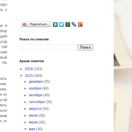
роды
ть о
Поделиться…
ая и
ыбор
юдей
Поиск по советам
дход
 той
ьная
вый
Архив советов
. Но
►
2016
(193)
▼
2015
(384)
тить
►
декабря
(35)
тем,
►
ноября
(40)
емя,
я от
►
октября
(40)
угой
►
сентября
(35)
меть
►
августа
(30)
льно
овав
►
июля
(30)
я от
►
июня
(30)
▼
мая
(30)