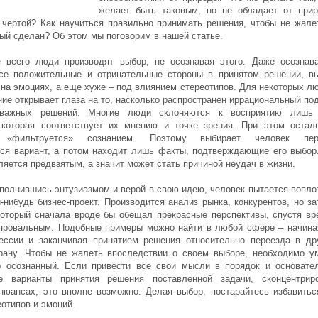
желает быть таковым, но не обладает от при
 чертой? Как научиться правильно принимать решения, чтобы не жале
рый сделан? Об этом мы поговорим в нашей статье.
 всего люди производят выбор, не осознавая этого. Даже осознав
се положительные и отрицательные стороны в принятом решении, в
 на эмоциях, а еще хуже – под влиянием стереотипов. Для некоторых л
ние открывает глаза на то, насколько распространен иррациональный по
 важных решений. Многие люди склоняются к восприятию лишь
которая соответствует их мнению и точке зрения. При этом остал
 «фильтруется» сознанием. Поэтому выбирает человек пер
ся вариант, а потом находит лишь факты, подтверждающие его выбор
яется предвзятым, а значит может стать причиной неудач в жизни.
аполнившись энтузиазмом и верой в свою идею, человек пытается вопло
-нибудь бизнес-проект. Производится анализ рынка, конкурентов, но за
 который сначала вроде бы обещал прекрасные перспективы, спустя вр
провальным. Подобные примеры можно найти в любой сфере – начина
ссии и заканчивая принятием решения относительно переезда в др
рану. Чтобы не жалеть впоследствии о своем выборе, необходимо у
 осознанный. Если привести все свои мысли в порядок и основате
е варианты принятия решения поставленной задачи, сконцентрир
нюансах, это вполне возможно. Делая выбор, постарайтесь избавитьс
еотипов и эмоций.