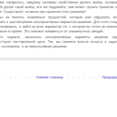
нее говорилось, каждому человеку свойственно делать выбор, которы
Но делая такой выбор, все же подумайте, чем может грозить принятие э
я. Существуют ли риски при принятии этого решение?
ы не боитесь возможных трудностей, которые уже обдумали, м
пать к рассмотрению альтернативных вариантов решения. Для этого сле
изировать, и найти из всех вариантов тот, о котором вы точно не пожал
какое-то время. Это поможет избавиться от сиюминутных эмоций.
ге оцените, насколько альтернативные варианты решения за
тствуют поставленной цели. Так, вы сможете внести ясность в зада
ь осознанное, а не импульсивное решение.
Главная страница
Предыду