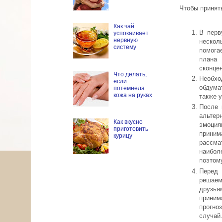
Чтобы принят
Как чай
В перв
успокаивает
нервную
нескол
систему
помога
плана 
сконцен
Что делать,
Необхо
если
обдума
потемнела
кожа на руках
также 
После 
альтер
Как вкусно
эмоция
приготовить
прини
курицу
рассма
наибол
поэтом
Перед 
решаем
друзья
приним
прогно
случай