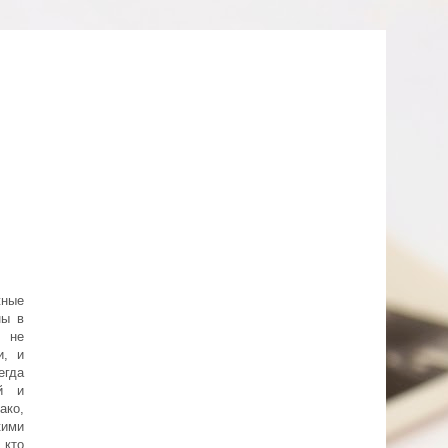
ные
ны в
й не
и, и
егда
й и
ако,
ими
 кто