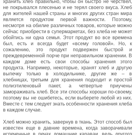
хранить хлеб правильно, чтобы он быстро не черствел,
не покрывался плесенью и не терял своего вкуса. Хлеб
для жителей нашей страны и многих других стран мира
является продуктом первой важности. Поэтому,
несмотря на обилие различных товаров, которые можно
сейчас приобрести в супермаркетах, без хлеба не может
обойтись ни одна семья. Этот продукт во все времена
был, есть и всегда будет «всему головой». Но, к
сожалению, это продукт подвержен быстрой и
преждевременной порче при неправильном хранении. В
каждом доме есть свои способы хранения этого
продукта. Например, некоторые, хранят хлеб и другую
выпечку только в холодильнике, другие же – в
хлебницах, третьим для хранения подходит и простой
полиэтиленовый пакет, а четвертые приучены
замораживать хлеб. Все эти способы хороши по-своему,
поэтому вы не ошибетесь, если выберете любой из них.
Вместе с тем следует знать особенности хранения хлеба
в каждом случае.
Хлеб можно хранить, завернув в ткань. Этот способ был
известен еще в давние времена, когда заворачивали
испеченные в печах домашние караваи, ведь другого