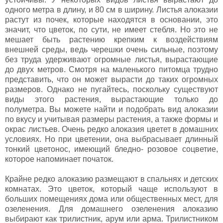
одного метра в длину, и 80 см в ширину. Листья алоказии
растут из почек, которые находятся в основании, это
значит, что цветок, по сути, не имеет стебля. Но это не
мешает быть растению крепким к воздействиям
внешней среды, ведь черешки очень сильные, поэтому
без труда удерживают огромные листья, вырастающие
до двух метров. Смотря на маленького питомца трудно
представить, что он может вырасти до таких огромных
размеров. Однако не пугайтесь, поскольку существуют
виды этого растения, вырастающие только до
полуметра. Вы можете найти и подобрать вид алоказии
по вкусу и учитывая размеры растения, а также формы и
окрас листьев. Очень редко алоказия цветет в домашних
условиях. Но при цветении, она выбрасывает длинный
тонкий цветонос, имеющий бледно- розовое соцветие,
которое напоминает початок.
Крайне редко алоказию размещают в спальнях и детских
комнатах. Это цветок, который чаще используют в
больших помещениях дома или общественных мест, для
озеленения. Для домашнего озеленения алоказию
выбирают как трилистник, арум или арма. Трилистником