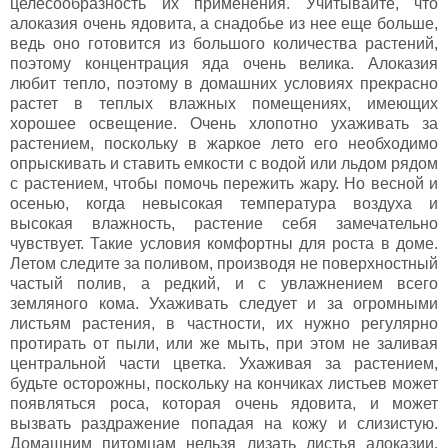
целесообразность их применения. Учитывайте, что
алоказия очень ядовита, а снадобье из нее еще больше,
ведь оно готовится из большого количества растений,
поэтому концентрация яда очень велика. Алоказия
любит тепло, поэтому в домашних условиях прекрасно
растет в теплых влажных помещениях, имеющих
хорошее освещение. Очень хлопотно ухаживать за
растением, поскольку в жаркое лето его необходимо
опрыскивать и ставить емкости с водой или льдом рядом
с растением, чтобы помочь пережить жару. Но весной и
осенью, когда невысокая температура воздуха и
высокая влажность, растение себя замечательно
чувствует. Такие условия комфортны для роста в доме.
Летом следите за поливом, производя не поверхностный
частый полив, а редкий, и с увлажнением всего
земляного кома. Ухаживать следует и за огромными
листьям растения, в частности, их нужно регулярно
протирать от пыли, или же мыть, при этом не заливая
центральной части цветка. Ухаживая за растением,
будьте осторожны, поскольку на кончиках листьев может
появляться роса, которая очень ядовита, и может
вызвать раздражение попадая на кожу и слизистую.
Домашним питомцам нельзя лизать листья алоказии.