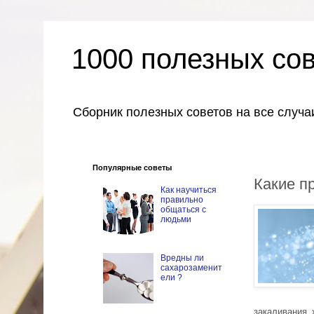
1000 полезных со
Сборник полезных советов на все случа
Популярные советы
Какие п
Как научиться
правильно
общаться с
людьми
Вредны ли
сахарозаменит
ели ?
закаливания 