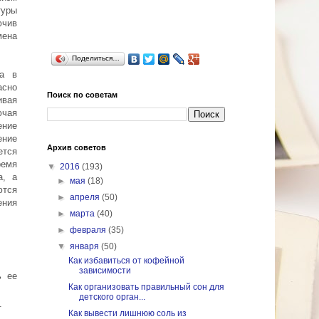
туры
ючив
мена
Поделиться…
ма в
асно
Поиск по советам
ивая
ючая
ение
ение
Архив советов
ется
ремя
▼
2016
(193)
а, а
►
мая
(18)
ются
►
апреля
(50)
ния
►
марта
(40)
►
февраля
(35)
▼
января
(50)
Как избавиться от кофейной
зависимости
ь ее
Как организовать правильный сон для
детского орган...
.
Как вывести лишнюю соль из