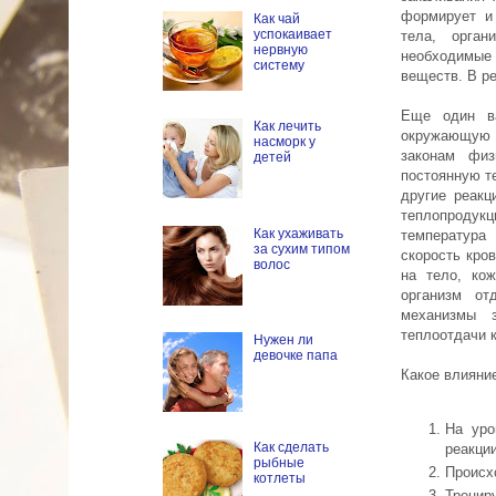
формирует и
Как чай
успокаивает
тела, орган
нервную
необходимые
систему
веществ. В ре
Еще один ва
Как лечить
окружающую с
насморк у
законам физ
детей
постоянную т
другие реакц
теплопродукц
Как ухаживать
температура
за сухим типом
скорость кро
волос
на тело, кож
организм от
механизмы 
теплоотдачи 
Нужен ли
девочке папа
Какое влияни
На уро
Как сделать
реакции
рыбные
Происх
котлеты
Тренир