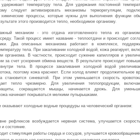
 удерживает температуру тела. Для удержания постоянной темпера
изму следует активизировать механизмы терморегуляции, подкл
 химические процессы, которые нужны для выполнения функции об
зультате этого производится тепло, необходимое организму.
жный механизм - это отдача изготовленного тепла из организ
реду. Такой процесс имеет название - теплоотдачи и происходит согл
ики. Два описанных механизма работают в комплексе, поддерж
емпературу тела. При закаливании холодной водой, кожа реагирует, вкл
ии организма. В частности, происходит сужение капилляров и увелич
ии за счет ускорения обмена веществ. В результате происходит повыш
 внутри тела. В процессе закаливания холодной водой увеличива
вотока, поэтому кожа краснеет. Если холод влияет продолжительное в
а становится синеватой. При этом уменьшается скорость кровоток
дает тепло чрезмерно. Для увеличения теплопродукции, включа
защиты, сокращаются мышцы, начинается дрожь. Для уменьше
кожа начинает покрываться мелкими пупырышками.
е оказывают холодные водные процедуры на человеческий организм:
вне рефлексов возбуждается нервная система, улучшается скорост
 и состояние.
одит стимуляция работы сердца и сосудов, улучшается кровообращение
уется дыхательная система, ткани лучше усваивают кислород.