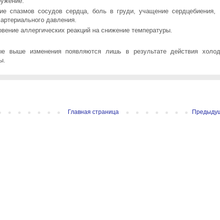
ружение.
ие спазмов сосудов сердца, боль в груди, учащение сердцебиения,
 артериального давления.
овение аллергических реакций на снижение температуры.
ые выше изменения появляются лишь в результате действия холо
ы.
Главная страница
Предыду