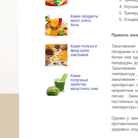
Улучша
Тренир
Какие продукты
Ускоря
могут снять
боль
Правила зак
Закаливание
Какая польза и
вред сухих
обтирания и 
завтраков
более чем од
процедуры, д
Закаливание
температуру 
Какие
закаливания 
полезные
свойства
приобретает 
капустного сока
неприятные о
легких. Зак
постоянных п
температуры 
Однако у про
противопоказ
здоровых люд