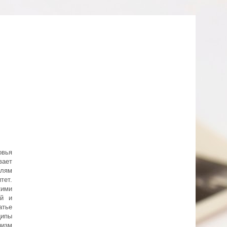
овья
ает
лям
ет.
ими
ой и
атье
ципы
низм