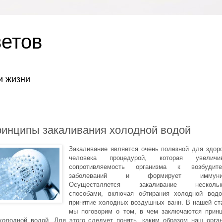
ветов
и жизни
ринципы закаливания холодной водой
Закаливание является очень полезной для здор
человека процедурой, которая увеличив
сопротивляемость организма к возбудите
заболеваний и формирует иммунит
Осуществляется закаливание нескольк
способами, включая обтирания холодной вод
принятие холодных воздушных ванн. В нашей ст
мы поговорим о том, в чем заключаются прин
холодной водой. Для этого следует понять, каким образом наш орга