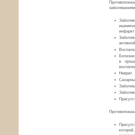
Противопок
заболеваниям
Заболев
ишемиче
инфаркт
Заболев
активной
Воспале
Болезни
в прошл
воспален
Неврит.
Сахарны
Заболева
Заболев
Присутс
Противопоказ
Присутс
которой