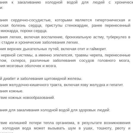
азания к закаливанию холодной водой для людей с хроничес
и:
ания сердечно-сосудистые, которыми является гипертоническая и
ская болезнь сердца, приступы стенокардии, ранее перенесенный
 миокарда, пороки сердца.
ания легких, включая воспаление, бронхиальную астму, туберкулез в
 стадии и хронические заболевания легких.
ния верхних дыхательных путей, включая отит и гайморит.
 нервной системы, а именно эпилепсия, травмы черепа, перенесенные
ом, склероз, различные заболевания сосудов головного мозга,
ия мозговых оболочек и мозга.
й диабет и заболевания щитовидной железы.
ния желудочно-кишечного тракта, включая язву желудка и гепатит.
ания кожные.
твие кожных новообразований.
ания для закаливания холодной водой для здоровых людей:
твие излишней потери тепла организма, в результате возникновения
, холодная вода может вызывать шум в ушах, тошноту, рвоту и