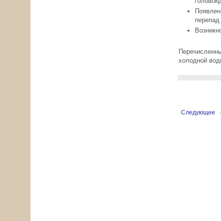
головок
Появлен
перепад
Возникн
Перечисленн
холодной вод
Следующее