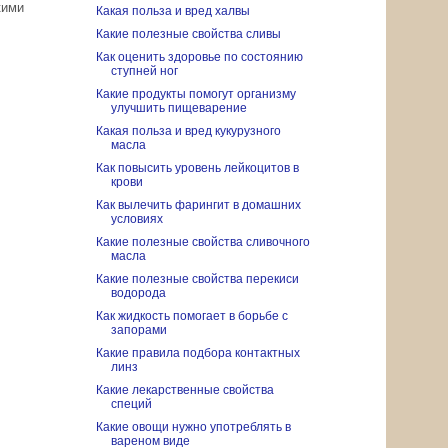
кими
Какая польза и вред халвы
Какие полезные свойства сливы
Как оценить здоровье по состоянию
ступней ног
Какие продукты помогут организму
улучшить пищеварение
Какая польза и вред кукурузного
масла
Как повысить уровень лейкоцитов в
крови
Как вылечить фарингит в домашних
условиях
Какие полезные свойства сливочного
масла
Какие полезные свойства перекиси
водорода
Как жидкость помогает в борьбе с
запорами
Какие правила подбора контактных
линз
Какие лекарственные свойства
специй
Какие овощи нужно употреблять в
вареном виде