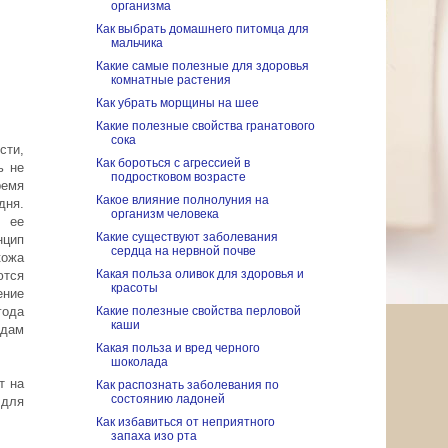
организма
Как выбрать домашнего питомца для
мальчика
Какие самые полезные для здоровья
комнатные растения
Как убрать морщины на шее
Какие полезные свойства гранатового
сока
сти,
Как бороться с агрессией в
ь не
подростковом возрасте
ремя
Какое влияние полнолуния на
дня.
организм человека
я ее
Какие существуют заболевания
нцип
сердца на нервной почве
кожа
Какая польза оливок для здоровья и
ются
красоты
ение
года
Какие полезные свойства перловой
каши
адам
Какая польза и вред черного
шоколада
т на
Как распознать заболевания по
состоянию ладоней
 для
Как избавиться от неприятного
запаха изо рта