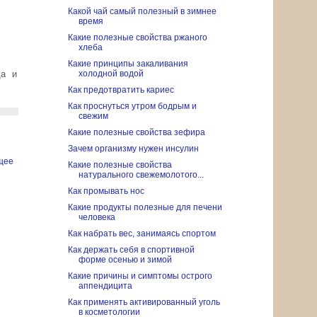
Какой чай самый полезный в зимнее
время
Какие полезные свойства ржаного
хлеба
Какие принципы закаливания
да и
холодной водой
Как предотвратить кариес
Как проснуться утром бодрым и
свежим
Какие полезные свойства зефира
Зачем организму нужен инсулин
щее
Какие полезные свойства
натурального свежемолотого...
Как промывать нос
Какие продукты полезные для печени
человека
Как набрать вес, занимаясь спортом
Как держать себя в спортивной
форме осенью и зимой
Какие причины и симптомы острого
аппендицита
Как применять активированный уголь
в косметологии